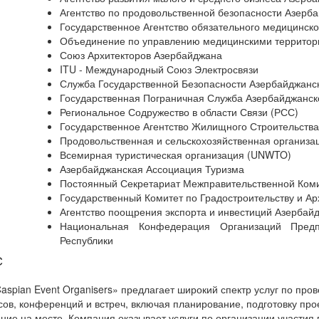
Агентство по продовольственной безопасности Азерб
Государственное Агентство обязательного медицинско
Объединение по управлению медицинскими террито
Союз Архитекторов Азербайджана
ITU - Международный Союз Электросвязи
Служба Государственной Безопасности Азербайджанс
Государственная Пограничная Служба Азербайджанск
Региональное Содружество в области Связи (РСС)
Государственное Агентство Жилищного Строительства
Продовольственная и сельскохозяйственная организ
Всемирная туристическая организация (UNWTO)
Азербайджанская Ассоциация Туризма
Постоянный Секретариат Межправительственной Ком
Государственный Комитет по Градостроительству и Ар
Агентство поощрения экспорта и инвестиций Азерба
Национальная Конфедерация Организаций Предпр
Республики
С
spian Event Organisers» предлагает широкий спектр услуг по про
сов, конференций и встреч, включая планирование, подготовку про
ние на месте. Компания оказывает услуги по организации участия 