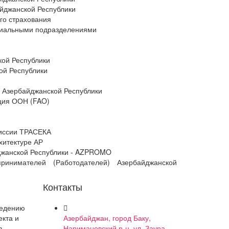
айджанской Республики
го страхования
риальными подразделениями
кой Республики
ой Республики
 Азербайджанской Республики
ация ООН (FAO)
иссии ТРАСЕКА
хитектуре АР
йджанской Республики - AZPROMO
инимателей (Работодателей) Азербайджанской
Контакты
ведению
екта и
Азербайджан, город Баку,
в
Наримановский р-н, ул. Заура