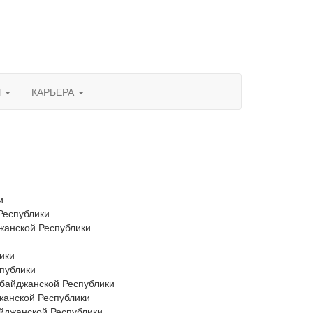
Ы
КАРЬЕРА
и
Республики
анской Республики
ики
публики
рбайджанской Республики
жанской Республики
айджанской Республики