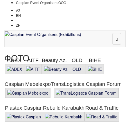
Caspian Event Organisers OOO
AZ
EN
RU
ZH
ФОТО
ADEX
AITF
Beauty Az. --OLD--
BIHE
Caspian Mebelexpo
TransLogistica Caspian Forum
Plastex Caspian
Rebuild Karabakh
Road & Traffic