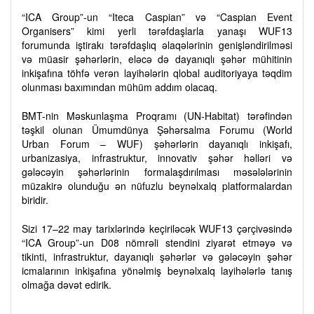
“ICA Group”-un “Iteca Caspian” və “Caspian Event
Organisers” kimi yerli tərəfdaşlarla yanaşı WUF13
forumunda iştirakı tərəfdaşlıq əlaqələrinin genişləndirilməsi
və müasir şəhərlərin, eləcə də dayanıqlı şəhər mühitinin
inkişafına töhfə verən layihələrin qlobal auditoriyaya təqdim
olunması baxımından mühüm addım olacaq.
BMT-nin Məskunlaşma Proqramı (UN-Habitat) tərəfindən
təşkil olunan Ümumdünya Şəhərsalma Forumu (World
Urban Forum – WUF) şəhərlərin dayanıqlı inkişafı,
urbanizasiya, infrastruktur, innovativ şəhər həlləri və
gələcəyin şəhərlərinin formalaşdırılması məsələlərinin
müzakirə olunduğu ən nüfuzlu beynəlxalq platformalardan
biridir.
Sizi 17–22 may tarixlərində keçiriləcək WUF13 çərçivəsində
“ICA Group”-un D08 nömrəli stendini ziyarət etməyə və
tikinti, infrastruktur, dayanıqlı şəhərlər və gələcəyin şəhər
icmalarının inkişafına yönəlmiş beynəlxalq layihələrlə tanış
olmağa dəvət edirik.