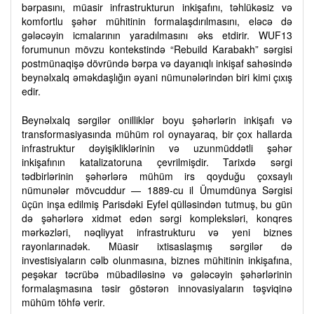
bərpasını, müasir infrastrukturun inkişafını, təhlükəsiz və
komfortlu şəhər mühitinin formalaşdırılmasını, eləcə də
gələcəyin icmalarının yaradılmasını əks etdirir. WUF13
forumunun mövzu kontekstində “Rebuild Karabakh” sərgisi
postmünaqişə dövründə bərpa və dayanıqlı inkişaf sahəsində
beynəlxalq əməkdaşlığın əyani nümunələrindən biri kimi çıxış
edir.
Beynəlxalq sərgilər onilliklər boyu şəhərlərin inkişafı və
transformasiyasında mühüm rol oynayaraq, bir çox hallarda
infrastruktur dəyişikliklərinin və uzunmüddətli şəhər
inkişafının katalizatoruna çevrilmişdir. Tarixdə sərgi
tədbirlərinin şəhərlərə mühüm irs qoyduğu çoxsaylı
nümunələr mövcuddur — 1889-cu il Ümumdünya Sərgisi
üçün inşa edilmiş Parisdəki Eyfel qülləsindən tutmuş, bu gün
də şəhərlərə xidmət edən sərgi kompleksləri, konqres
mərkəzləri, nəqliyyat infrastrukturu və yeni biznes
rayonlarınadək. Müasir ixtisaslaşmış sərgilər də
investisiyaların cəlb olunmasına, biznes mühitinin inkişafına,
peşəkar təcrübə mübadiləsinə və gələcəyin şəhərlərinin
formalaşmasına təsir göstərən innovasiyaların təşviqinə
mühüm töhfə verir.