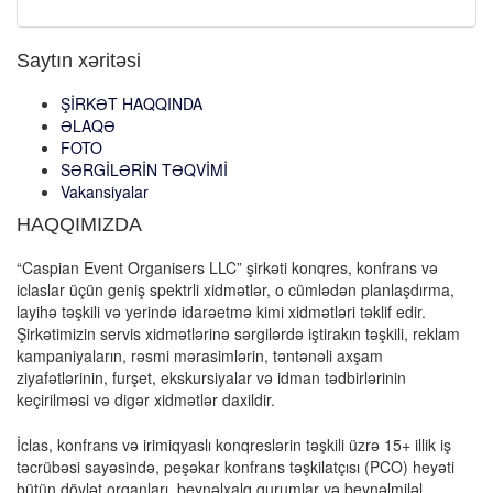
Saytın xəritəsi
ŞİRKƏT HAQQINDA
ƏLAQƏ
FOTO
SƏRGİLƏRİN TƏQVİMİ
Vakansiyalar
HAQQIMIZDA
“Caspian Event Organisers LLC” şirkəti konqres, konfrans və
iclaslar üçün geniş spektrli xidmətlər, o cümlədən planlaşdırma,
layihə təşkili və yerində idarəetmə kimi xidmətləri təklif edir.
Şirkətimizin servis xidmətlərinə sərgilərdə iştirakın təşkili, reklam
kampaniyaların, rəsmi mərasimlərin, təntənəli axşam
ziyafətlərinin, furşet, ekskursiyalar və idman tədbirlərinin
keçirilməsi və digər xidmətlər daxildir.
İclas, konfrans və irimiqyaslı konqreslərin təşkili üzrə 15+ illik iş
təcrübəsi sayəsində, peşəkar konfrans təşkilatçısı (PCO) heyəti
bütün dövlət orqanları, beynəlxalq qurumlar və beynəlmiləl