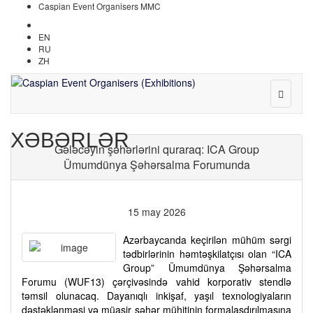
Caspian Event Organisers MMC
AZ
EN
RU
ZH
XƏBƏRLƏR
Gələcəyin şəhərlərini quraraq: ICA Group
Ümumdünya Şəhərsalma Forumunda
15 may 2026
Azərbaycanda keçirilən mühüm sərgi
tədbirlərinin həmtəşkilatçısı olan “ICA
Group” Ümumdünya Şəhərsalma
Forumu (WUF13) çərçivəsində vahid korporativ stendlə
təmsil olunacaq. Dayanıqlı inkişaf, yaşıl texnologiyaların
dəstəklənməsi və müasir şəhər mühitinin formalaşdırılmasına