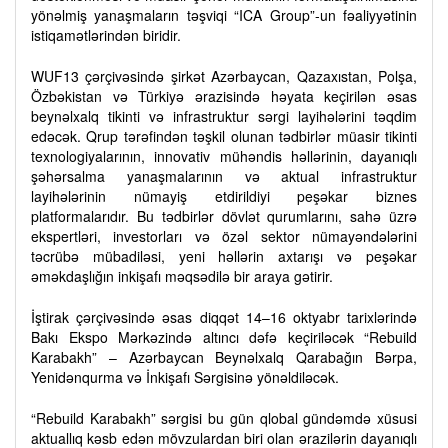
yönəlmiş yanaşmaların təşviqi “ICA Group”-un fəaliyyətinin
istiqamətlərindən biridir.
WUF13 çərçivəsində şirkət Azərbaycan, Qazaxıstan, Polşa,
Özbəkistan və Türkiyə ərazisində həyata keçirilən əsas
beynəlxalq tikinti və infrastruktur sərgi layihələrini təqdim
edəcək. Qrup tərəfindən təşkil olunan tədbirlər müasir tikinti
texnologiyalarının, innovativ mühəndis həllərinin, dayanıqlı
şəhərsalma yanaşmalarının və aktual infrastruktur
layihələrinin nümayiş etdirildiyi peşəkar biznes
platformalarıdır. Bu tədbirlər dövlət qurumlarını, sahə üzrə
ekspertləri, investorları və özəl sektor nümayəndələrini
təcrübə mübadiləsi, yeni həllərin axtarışı və peşəkar
əməkdaşlığın inkişafı məqsədilə bir araya gətirir.
İştirak çərçivəsində əsas diqqət 14–16 oktyabr tarixlərində
Bakı Ekspo Mərkəzində altıncı dəfə keçiriləcək “Rebuild
Karabakh” – Azərbaycan Beynəlxalq Qarabağın Bərpa,
Yenidənqurma və İnkişafı Sərgisinə yönəldiləcək.
“Rebuild Karabakh” sərgisi bu gün qlobal gündəmdə xüsusi
aktuallıq kəsb edən mövzulardan biri olan ərazilərin dayanıqlı