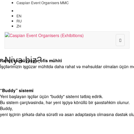
Caspian Event Organisers MMC
AZ
EN
RU
ZH
Niyə biz?
Rahat və müyəssər ofis mühiti ​
İşçilərimizin işgüzar mühitdə daha rahat və məhsuldar olmaları üçün mod
“Buddy” sistemi​
Yeni başlayan işçilər üçün "buddy" sistemi tətbiq edirik.
Bu sistem çərçivəsində, hər yeni işçiyə könüllü bir şəxstəhkim olunur.
Buddy,
yeni işçinin şirkətə daha sürətli və asan adaptasiya olmasına dəstək olur