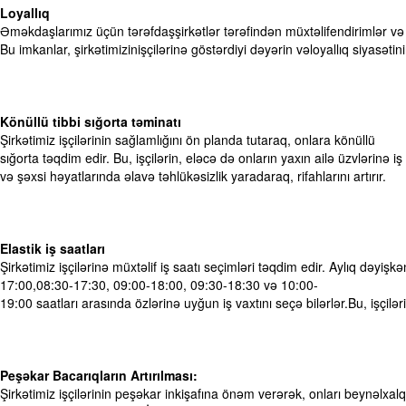
Loyallıq
Əməkdaşlarımız üçün tərəfdaşşirkətlər tərəfindən müxtəlifendirimlər və
Bu imkanlar, şirkətimizinişçilərinə göstərdiyi dəyərin vəloyallıq siyasətinin
Könüllü tibbi sığorta təminatı​
Şirkətimiz işçilərinin sağlamlığını ön planda tutaraq, onlara könüllü
sığorta təqdim edir. Bu, işçilərin, eləcə də onların yaxın ailə üzvlərinə iş
və şəxsi həyatlarında əlavə təhlükəsizlik yaradaraq, rifahlarını artırır.​
Elastik iş saatları​
Şirkətimiz işçilərinə müxtəlif iş saatı seçimləri təqdim edir. Aylıq dəyişkən 
17:00,08:30-17:30, 09:00-18:00, 09:30-18:30 və 10:00-
19:00 saatları arasında özlərinə uyğun iş vaxtını seçə bilərlər.Bu, işçilər
Peşəkar Bacarıqların Artırılması:​
Şirkətimiz işçilərinin peşəkar inkişafına önəm verərək, onları beynəlxalq