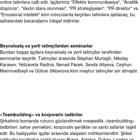
online təlimlərə cəlb edir. İşçilərimiz "Effektiv kommunikasiya", "Analitik
düşüncə", "Vaxtın idarə olunması", "PR strategiyaları", "PR direktor" və
"Emosional intellekt" kimi mövzularda keçirilən təlimlərə qatılaraq, bu
sahələrdəki bacarıqlarını inkişaf etdirirlər. ​
Beynəlxalq və yerli təlimçilərdən seminarlar​
Bundan başqa işçilərə beynəlxalq və yerli təlimçilər tərəfindən
seminarlar keçirilir. Təlimçilər arasında Stephan Murtagh, Nikolay
Karasev, Yelizaveta Radina, Nenad Pacek, Sevda Əliyeva, Ceyhun
Məmmədbəyli və Gülnar Əkbərova kimi məşhur təlimçilər yer almışdır. ​
«Teambuilding» və korporativ tədbirlər​
Şirkətimiz komanda ruhunu gücləndirmək məqsədilə «teambuilding»
tədbirləri, səhər yeməkləri, korporativ şənliklər və xarici səfərlər təşkil
edir. Bu fəaliyyətlər işçilər arasında əlaqələri möhkəmləndirir. Şirkət
rəhbərliyi tərəfindən təşkil olunan Praqa, Antalya, Dubay, London və