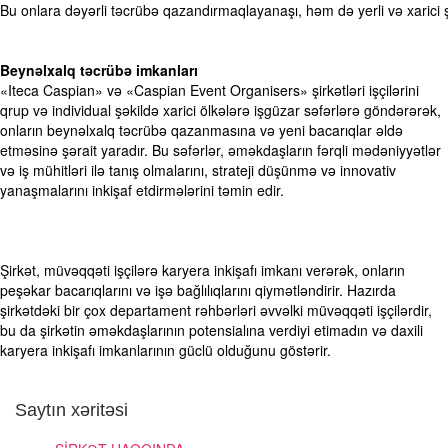
Bu onlara dəyərli təcrübə qazandırmaqlayanaşı, həm də yerli və xarici şir
Beynəlxalq təcrübə imkanları​
«Iteca Caspian» və «Caspian Event Organisers» şirkətləri işçilərini
qrup və individual şəkildə xarici ölkələrə işgüzar səfərlərə göndərərək,
onların beynəlxalq təcrübə qazanmasına və yeni bacarıqlar əldə
etməsinə şərait yaradır. Bu səfərlər, əməkdaşların fərqli mədəniyyətlər
və iş mühitləri ilə tanış olmalarını, strateji düşünmə və innovativ
yanaşmalarını inkişaf etdirmələrini təmin edir. ​
Şirkət, müvəqqəti işçilərə karyera inkişafı imkanı verərək, onların
peşəkar bacarıqlarını və işə bağlılıqlarını qiymətləndirir. Hazırda
şirkətdəki bir çox departament rəhbərləri əvvəlki müvəqqəti işçilərdir,
bu da şirkətin əməkdaşlarının potensialına verdiyi etimadın və daxili
karyera inkişafı imkanlarının güclü olduğunu göstərir.​
Saytın xəritəsi