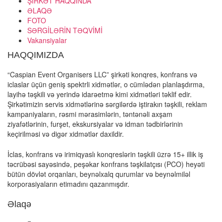
ŞİRKƏT HAQQINDA
ƏLAQƏ
FOTO
SƏRGİLƏRİN TƏQVİMİ
Vakansiyalar
HAQQIMIZDA
“Caspian Event Organisers LLC” şirkəti konqres, konfrans və
iclaslar üçün geniş spektrli xidmətlər, o cümlədən planlaşdırma,
layihə təşkili və yerində idarəetmə kimi xidmətləri təklif edir.
Şirkətimizin servis xidmətlərinə sərgilərdə iştirakın təşkili, reklam
kampaniyaların, rəsmi mərasimlərin, təntənəli axşam
ziyafətlərinin, furşet, ekskursiyalar və idman tədbirlərinin
keçirilməsi və digər xidmətlər daxildir.
İclas, konfrans və irimiqyaslı konqreslərin təşkili üzrə 15+ illik iş
təcrübəsi sayəsində, peşəkar konfrans təşkilatçısı (PCO) heyəti
bütün dövlət orqanları, beynəlxalq qurumlar və beynəlmiləl
korporasiyaların etimadını qazanmışdır.
Əlaqə