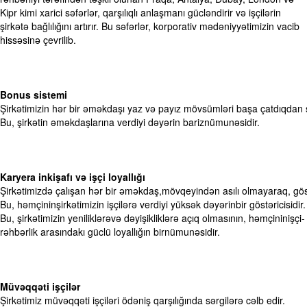
Kipr kimi xarici səfərlər, qarşılıqlı anlaşmanı gücləndirir və işçilərin
şirkətə bağlılığını artırır. Bu səfərlər, korporativ mədəniyyətimizin vacib
hissəsinə çevrilib.​
Bonus sistemi​
Şirkətimizin hər bir əməkdaşı yaz və payız mövsümləri başa çatdıqdan 
Bu, şirkətin əməkdaşlarına verdiyi dəyərin bariznümunəsidir.​
Karyera inkişafı və işçi loyallığı​
Şirkətimizdə çalışan hər bir əməkdaş,mövqeyindən asılı olmayaraq, göst
Bu, həmçininşirkətimizin işçilərə verdiyi yüksək dəyərinbir göstəricisi
Bu, şirkətimizin yeniliklərəvə dəyişikliklərə açıq olmasının, həmçininişçi-
rəhbərlik arasındakı güclü loyallığın birnümunəsidir.​
Müvəqqəti işçilər​
Şirkətimiz müvəqqəti işçiləri ödəniş qarşılığında sərgilərə cəlb edir.