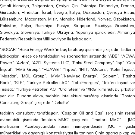
Şimali İrlandiya, Bolqarıstan, Çexiya, Çin, Estoniya, Finlandiya, Fransa,
Gürcüstan, Hindistan, İsrail, İsveçrə, İtaliya, Qazaxıstan, Qvineya-Bisau,
Lüksemburq, Macarıstan, Misir, Monako, Niderland, Norveç, Özbəkistan,
Pakistan, Polşa, Rumıniya, Rusiya, Sinqapur, Səudiyyə Ərəbistanı,
Slovakiya, Sloveniya, Türkiyə, Ukrayna, Yaponiya iştirak edir. Almaniya
Federativ Respublikası Milli pavilyon ilə iştirak edir.
“SOCAR” “Baku Energy Week”in baş tərəfdaşı qismində çıxış edir. Tədbirin
iştirakçıları, eləcə də tərəfdaşları və sponsorları sırasında “ABB”, “ACWA
Power”, “Azfen”, “AZEL Systems LLC”, “Baku Steel Company”, “bp”, “Gap
İnşaat”, “HMS Group”, “HUAWEI”, “Inpex”, “INTI”, “iMotors”, “Kolin İnşaat”,
“Masdar”, “MOL Group”, “MVM”,“NewMed Energy”, “Saipem”, “Pasha
Bank”, “SLB”, “Türkiye Petrolleri AO”, “TotalEnergies”, “Tekfen Inşaat ve
Tesisat,” “Türkiye Petrolleri AO” “Ural Steel” və “XRG” kimi nüfuzlu şirkətlər
yer alır. Bundan əlavə, tədbirin intellektual tərəfdaşı qismində “Boston
Consulting Group” çıxış edir. “Deloitte”
tədbirin konsultativ tərəfdaşıdır. “Caspian Oil and Gas” sərgisinin rəsmi
avtomobili qismində “Imotors MMC” çıxış edir. “Imotors MMC” – JMC
markasının Azərbaycandakı rəsmi nümayəndəsidir. JMC – güclü
mühərrikləri və dayanıqlı konstruksiyası ilə tanınan Çinin aparıcı pikap və