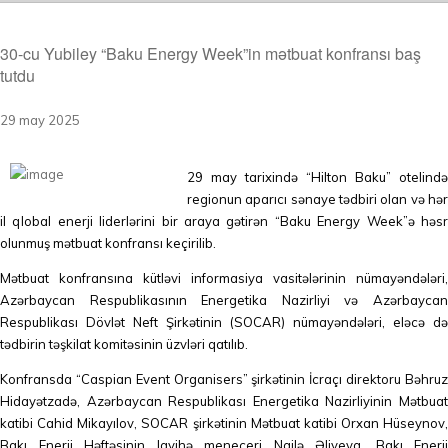
30-cu Yubiley “Baku Energy Week”in mətbuat konfransı baş
tutdu
29 may 2025
29 may tarixində “Hilton Baku” otelində
regionun aparıcı sənaye tədbiri olan və hər
il qlobal enerji liderlərini bir araya gətirən “Baku Energy Week”ə həsr
olunmuş mətbuat konfransı keçirilib.
Mətbuat konfransına kütləvi informasiya vasitələrinin nümayəndələri,
Azərbaycan Respublikasının Energetika Nazirliyi və Azərbaycan
Respublikası Dövlət Neft Şirkətinin (SOCAR) nümayəndələri, eləcə də
tədbirin təşkilat komitəsinin üzvləri qatılıb.
Konfransda “Caspian Event Organisers” şirkətinin İcraçı direktoru Bəhruz
Hidayətzadə, Azərbaycan Respublikası Energetika Nazirliyinin Mətbuat
katibi Cahid Mikayılov, SOCAR şirkətinin Mətbuat katibi Orxan Hüseynov,
Bakı Enerji Həftəsinin layihə meneceri Nailə Əliyeva, Bakı Enerji