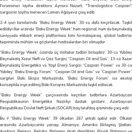
Forumunun layihə direktoru Aynurə Nəzərli, "Translogistica Caspian"
sərgisinin layihə meneceri Ləman Ağayeva çıxış edib.
2-4 iyun tarixlərində “Baku Energy Week” 30-cu dəfə keçiriləcək. Təşkil
edildiyi illər ərzində “Baku Energy Week” həm regional, həm də beynəlxalq
səviyyədə etibarlı enerji platforması kimi formalaşaraq, qlobal tədbirlər
təqvimində mühüm və gözlənilən hadisələrdən biri olmuşdur.
“Baku Energy Week” özündə üç mötəbər tədbiri birləşdirir: 30-cu Yubiley
Beynəlxalq Xəzər Neft və Qaz Sərgisi “Caspian Oil and Gas”, 13-cü Xəzər
Beynəlxalq Energetika və Yaşıl Enerji Sərgisi “Caspian Power” və 30-cu
Yubiley “Baku Energy Forum”. “Caspian Oil and Gas” və “Caspian Power”
sərgiləri Bakı Ekspo Mərkəzində, “Baku Energy Forum” isə ekoloji
konseptdə inşa edilmiş Bakı Konqres Mərkəzində təşkil ediləcək.
“Baku Energy Week” çərçivəsində keçirilən tədbirlərə Azərbaycan
Respublikasının Energetika Nazirliyi dəstək göstərir, Azərbaycan
Respublikası Dövlət Neft Şirkəti (SOCAR) baş tərəfdaş qismində çıxış edir.
Bu il “Baku Energy Week” 39 ölkədən 267 şirkəti qəbul edir. Ölkələr
arasında Azərbaycanla yanaşı Almaniya, Amerika Birləşmiş Ştatları,
Avstriya, Belarus, Belçika, Birləşmiş Ərəb Əmirlikləri, Böyük Britaniya və