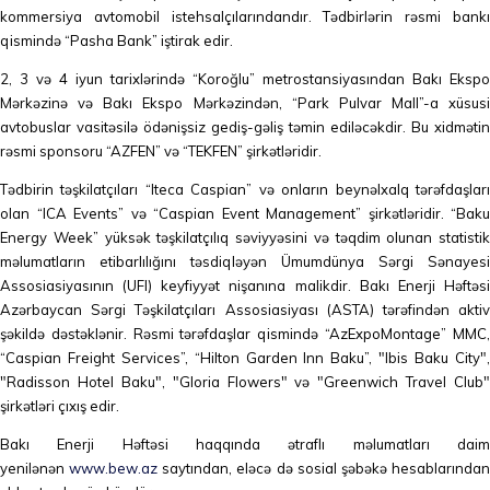
kommersiya avtomobil istehsalçılarındandır. Tədbirlərin rəsmi bankı
qismində “Pasha Bank” iştirak edir.
2, 3 və 4 iyun tarixlərində “Koroğlu” metrostansiyasından Bakı Ekspo
Mərkəzinə və Bakı Ekspo Mərkəzindən, “Park Pulvar Mall”-a xüsusi
avtobuslar vasitəsilə ödənişsiz gediş-gəliş təmin ediləcəkdir. Bu xidmətin
rəsmi sponsoru “AZFEN” və “TEKFEN” şirkətləridir.
Tədbirin təşkilatçıları “Iteca Caspian” və onların beynəlxalq tərəfdaşları
olan “ICA Events” və “Caspian Event Management” şirkətləridir. “Baku
Energy Week” yüksək təşkilatçılıq səviyyəsini və təqdim olunan statistik
məlumatların etibarlılığını təsdiqləyən Ümumdünya Sərgi Sənayesi
Assosiasiyasının (UFI) keyfiyyət nişanına malikdir. Bakı Enerji Həftəsi
Azərbaycan Sərgi Təşkilatçıları Assosiasiyası (ASTA) tərəfindən aktiv
şəkildə dəstəklənir. Rəsmi tərəfdaşlar qismində “AzExpoMontage” MMC,
“Caspian Freight Services”, “Hilton Garden Inn Baku”, "Ibis Baku City",
"Radisson Hotel Baku", "Gloria Flowers" və "Greenwich Travel Club"
şirkətləri çıxış edir.
Bakı Enerji Həftəsi haqqında ətraflı məlumatları daim
yenilənən
www.bew.az
saytından, eləcə də sosial şəbəkə hesablarında