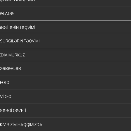
ƏLAQƏ
RGİLƏRİN TƏQVİMİ
SƏRGİLƏRİN TƏQVİMİ
EDİA MƏRKƏZ
XƏBƏRLƏR
FOTO
VİDEO
SƏRGİ QƏZETİ
KİV BİZİM HAQQIMIZDA