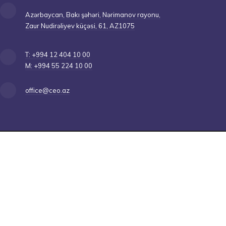
Azərbaycan, Bakı şəhəri, Nərimanov rayonu,
Zaur Nudirəliyev küçəsi, 61, AZ1075
T: +994 12 404 10 00
M: +994 55 224 10 00
office@ceo.az
Copyright © 2026
Caspian Event Organisers MMC
| Bütün hüquqlar qorunur. |
İstifadə qaydaları