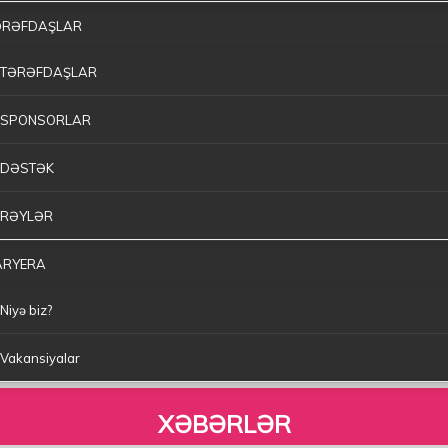
ƏRƏFDAŞLAR
TƏRƏFDAŞLAR
SPONSORLAR
DƏSTƏK
RƏYLƏR
ARYERA
Niyə biz?
Vakansiyalar
XƏBƏRLƏR