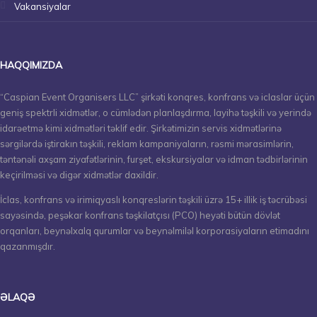
Vakansiyalar
HAQQIMIZDA
“Caspian Event Organisers LLC” şirkəti konqres, konfrans və iclaslar üçün
geniş spektrli xidmətlər, o cümlədən planlaşdırma, layihə təşkili və yerində
idarəetmə kimi xidmətləri təklif edir. Şirkətimizin servis xidmətlərinə
sərgilərdə iştirakın təşkili, reklam kampaniyaların, rəsmi mərasimlərin,
təntənəli axşam ziyafətlərinin, furşet, ekskursiyalar və idman tədbirlərinin
keçirilməsi və digər xidmətlər daxildir.
İclas, konfrans və irimiqyaslı konqreslərin təşkili üzrə 15+ illik iş təcrübəsi
sayəsində, peşəkar konfrans təşkilatçısı (PCO) heyəti bütün dövlət
orqanları, beynəlxalq qurumlar və beynəlmiləl korporasiyaların etimadını
qazanmışdır.
ƏLAQƏ