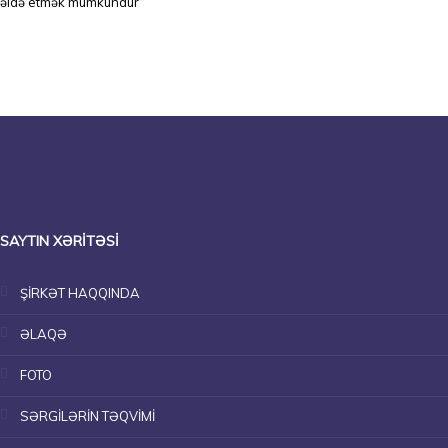
əldə etmək mümkündür
SAYTIN XƏRITƏSI
ŞİRKƏT HAQQINDA
ƏLAQƏ
FOTO
SƏRGİLƏRİN TƏQVİMİ