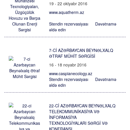
19 - 22 oktyabr 2016
www.aquatherm.az
Stendin rezervasiyası
Dəvətnamə
əldə edin
7-CI AZƏRBAYCAN BEYNƏLXALQ
ƏTRAF MÜHIT SƏRGISI
16 - 18 noyabr 2016
www.caspianecology.az
Stendin rezervasiyası
Dəvətnamə
əldə edin
22-CI AZƏRBAYCAN BEYNƏLXALQ
TELEKOMMUNIKASIYA VƏ
İNFORMASIYA
TEXNOLOGIYALARI SƏRGI VƏ
KONFRANSI