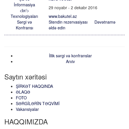
29 noyabr - 2 dekabr 2016
www.bakutel.az
Stendin rezervasiyası
Dəvətnamə
əldə edin
İllik sərgi və konfranslar
Arxiv
Saytın xəritəsi
ŞİRKƏT HAQQINDA
ƏLAQƏ
FOTO
SƏRGİLƏRİN TƏQVİMİ
Vakansiyalar
HAQQIMIZDA