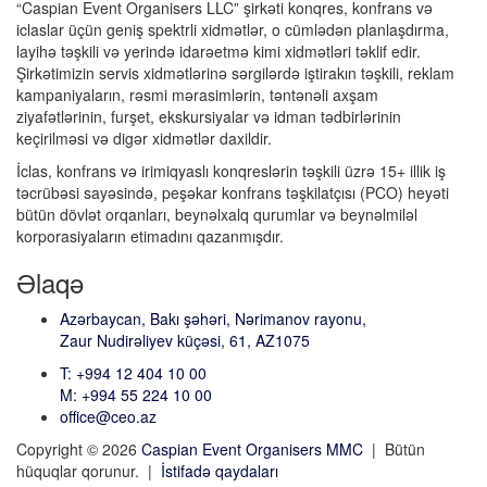
“Caspian Event Organisers LLC” şirkəti konqres, konfrans və
iclaslar üçün geniş spektrli xidmətlər, o cümlədən planlaşdırma,
layihə təşkili və yerində idarəetmə kimi xidmətləri təklif edir.
Şirkətimizin servis xidmətlərinə sərgilərdə iştirakın təşkili, reklam
kampaniyaların, rəsmi mərasimlərin, təntənəli axşam
ziyafətlərinin, furşet, ekskursiyalar və idman tədbirlərinin
keçirilməsi və digər xidmətlər daxildir.
İclas, konfrans və irimiqyaslı konqreslərin təşkili üzrə 15+ illik iş
təcrübəsi sayəsində, peşəkar konfrans təşkilatçısı (PCO) heyəti
bütün dövlət orqanları, beynəlxalq qurumlar və beynəlmiləl
korporasiyaların etimadını qazanmışdır.
Əlaqə
Azərbaycan, Bakı şəhəri, Nərimanov rayonu,
Zaur Nudirəliyev küçəsi, 61, AZ1075
T: +994 12 404 10 00
M: +994 55 224 10 00
office@ceo.az
Copyright © 2026
Caspian Event Organisers MMC
| Bütün
hüquqlar qorunur. |
İstifadə qaydaları