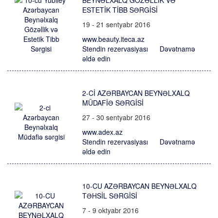
BEYNƏLXALQ GÖZƏLLIK VƏ
ESTETIK TIBB SƏRGISI
19 - 21 sentyabr 2016
www.beauty.iteca.az
Stendin rezervasiyası
Dəvətnamə
əldə edin
2-CI AZƏRBAYCAN BEYNƏLXALQ
MÜDAFIƏ SƏRGISI
27 - 30 sentyabr 2016
www.adex.az
Stendin rezervasiyası
Dəvətnamə
əldə edin
10-CU AZƏRBAYCAN BEYNƏLXALQ
TƏHSİL SƏRGİSİ
7 - 9 oktyabr 2016