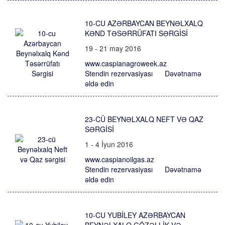
10-CU AZƏRBAYCAN BEYNƏLXALQ
KƏND TƏSƏRRÜFATI SƏRGISI
19 - 21 may 2016
www.caspianagroweek.az
Stendin rezervasiyası
Dəvətnamə
əldə edin
23-CÜ BEYNƏLXALQ NEFT VƏ QAZ
SƏRGISI
1 - 4 İyun 2016
www.caspianoilgas.az
Stendin rezervasiyası
Dəvətnamə
əldə edin
10-CU YUBILEY AZƏRBAYCAN