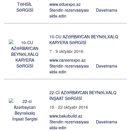
www.eduexpo.az
Stendin rezervasiyası
Dəvətnamə
əldə edin
10-CU AZƏRBAYCAN BEYNƏLXALQ
KARYERA SƏRGİSİ
7 - 9 oktyabr 2016
www.careerexpo.az
Stendin rezervasiyası
Dəvətnamə
əldə edin
22-CI AZƏRBAYCAN BEYNƏLXALQ
İNŞAAT SƏRGISI
19 - 22 oktyabr 2016
www.bakubuild.az
Stendin rezervasiyası
Dəvətnamə
əldə edin