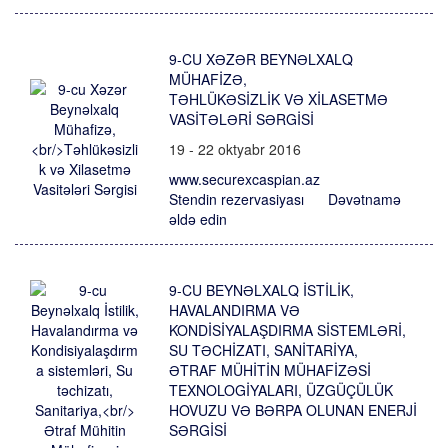
9-CU XƏZƏR BEYNƏLXALQ
MÜHAFIZƏ,
TƏHLÜKƏSIZLIK VƏ XILASETMƏ
VASITƏLƏRI SƏRGISI
19 - 22 oktyabr 2016
www.securexcaspian.az
Stendin rezervasiyası
Dəvətnamə
əldə edin
9-CU BEYNƏLXALQ İSTILIK,
HAVALANDIRMA VƏ
KONDISIYALAŞDIRMA SISTEMLƏRI,
SU TƏCHIZATI, SANITARIYA,
ƏTRAF MÜHITIN MÜHAFIZƏSI
TEXNOLOGIYALARI, ÜZGÜÇÜLÜK
HOVUZU VƏ BƏRPA OLUNAN ENERJI
SƏRGISI