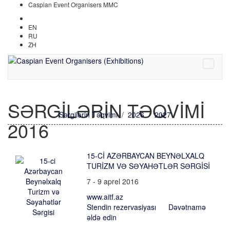
Caspian Event Organisers MMC
AZ
EN
RU
ZH
SƏRGİLƏRİN TƏQVİMİ
Sərgilərin Təqvimi
/
2026
/
2027
2016
15-CI AZƏRBAYCAN BEYNƏLXALQ
TURIZM VƏ SƏYAHƏTLƏR SƏRGISI
7 - 9 aprel 2016
www.aitf.az
Stendin rezervasiyası
Dəvətnamə
əldə edin